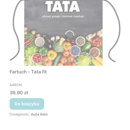
Fartuch - Tata fit
PRODUCENT
AARON
Cena
39,90 zł
Do koszyka
Dostępność:
duża ilość