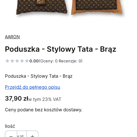
AARON
Poduszka - Stylowy Tata - Brąz
0.00
(Oceny: 0 Recenzje: 0)
Poduszka - Stylowy Tata - Brąz
Przejdź do pełnego opisu
Cena
37,90 zł
w tym 23% VAT
w tym
23%
VAT
Ceny podane bez kosztów dostawy.
Ilość
szt.