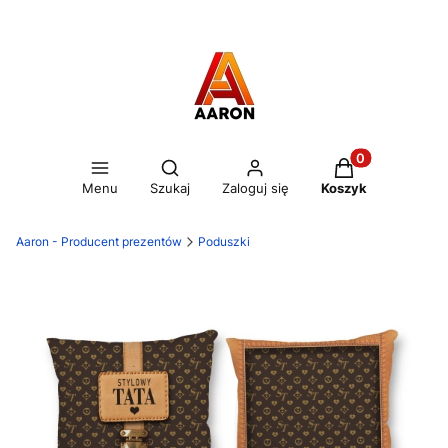
Otwórz wyszukiwarkę
Produkty w kos
Menu
Szukaj
Zaloguj się
Koszyk
Aaron - Producent prezentów
Poduszki