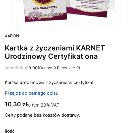
AARON
Kartka z życzeniami KARNET
Urodzinowy Certyfikat ona
0.00
(Oceny: 0 Recenzje: 0)
Kartka urodzinowa z życzeniami certyfikat
Przejdź do pełnego opisu
Cena
10,30 zł
w tym 23% VAT
w tym
23%
VAT
Ceny podane bez kosztów dostawy.
Ilość