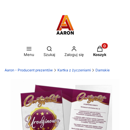
Otwórz wyszukiwarkę
Produkty w kos
Menu
Szukaj
Zaloguj się
Koszyk
Aaron - Producent prezentów
Kartka z życzeniami
Damskie