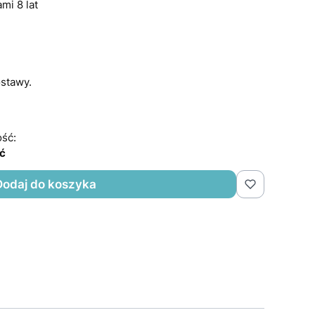
mi 8 lat
stawy.
ść:
ść
Dodaj do koszyka