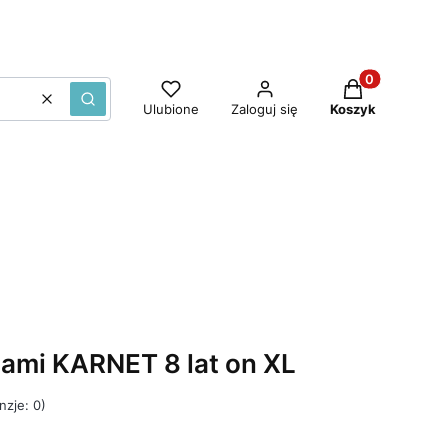
Produkty w ko
Wyczyść
Szukaj
Ulubione
Zaloguj się
Koszyk
iami KARNET 8 lat on XL
nzje: 0)