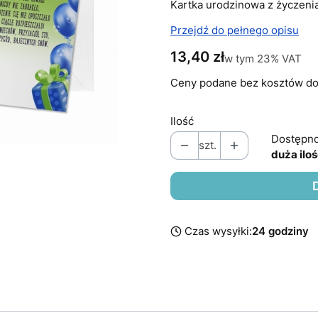
Kartka urodzinowa z życzenia
Przejdź do pełnego opisu
Cena
13,40 zł
w tym 23% VAT
w tym
23%
VAT
Ceny podane bez kosztów do
Ilość
Dostępno
szt.
duża ilo
Czas wysyłki:
24 godziny