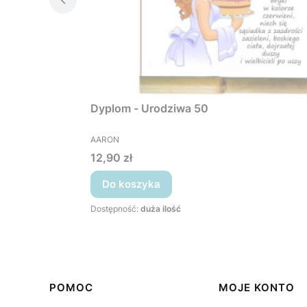
Dyplom - Urodziwa 50
PRODUCENT
AARON
Cena
12,90 zł
Do koszyka
Dostępność:
duża ilość
Linki w stopce
POMOC
MOJE KONTO